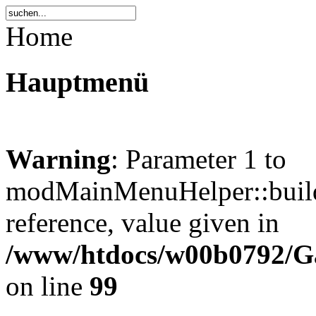
Home
Hauptmenü
Warning
: Parameter 1 to
modMainMenuHelper::build
reference, value given in
/www/htdocs/w00b0792/Gat
on line
99